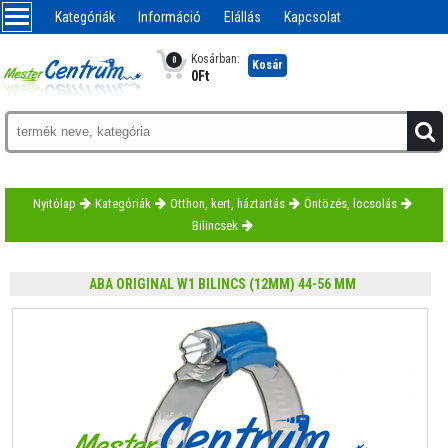
Kategóriák
Információ
Elállás
Kapcsolat
Kosárban:
0
Kosár
0
Ft
Nyitólap
Kategóriák
Otthon, kert, háztartás
Öntözés, locsolás
Bilincsek
ABA ORIGINAL W1 BILINCS (12MM) 44-56 MM