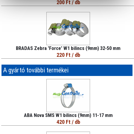
200 Ft
/ db
BRADAS Zebra 'Force' W1 bilincs (9mm) 32-50 mm
220 Ft
/ db
A gyártó további termékei
ABA Nova SMS W1 bilincs (9mm) 11-17 mm
420 Ft
/ db