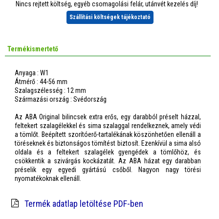
Nincs rejtett költség, egyéb csomagolási felár, utánvét kezelés díj!
Szállítási költségek tájékoztató
Termékismertető
Anyaga : W1
Átmérő : 44-56 mm
Szalagszélesség : 12 mm
Származási ország : Svédország
Az ABA Original bilincsek extra erős, egy darabból préselt házzal,
feltekert szalagélekkel és sima szalaggal rendelkeznek, amely védi
a tömlőt. Beépített szorítóerő-tartalékának köszönhetően ellenáll a
töréseknek és biztonságos tömítést biztosít. Ezenkívül a sima alsó
oldala és a feltekert szalagélek gyengédek a tömlőhöz, és
csökkentik a szivárgás kockázatát. Az ABA házat egy darabban
préselik egy egyedi gyártású csőből. Nagyon nagy törési
nyomatékoknak ellenáll.
Termék adatlap letöltése PDF-ben