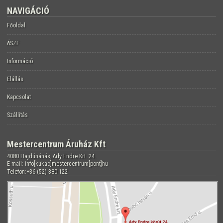
NAVIGÁCIÓ
Főoldal
ÁSZF
Információ
Elállás
Kapcsolat
Szállítás
Mestercentrum Áruház Kft
4080 Hajdúnánás, Ady Endre Krt. 24.
E-mail: info[kukac]mestercentrum[pont]hu
Telefon:+36 (52) 380 122