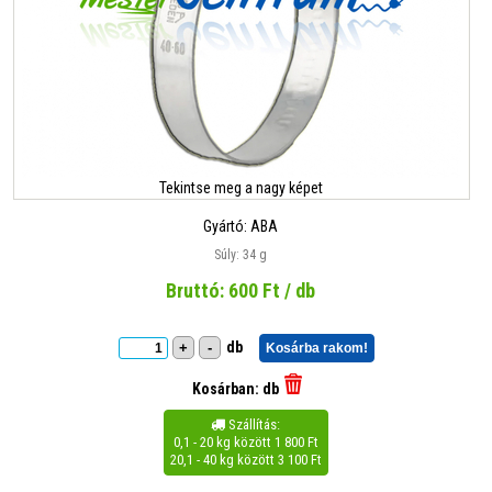
Tekintse meg a nagy képet
Gyártó:
ABA
Súly: 34 g
Bruttó:
600
Ft / db
db
+
-
Kosárba rakom!
Kosárban:
db
Szállítás:

0,1 - 20 kg között 1 800 Ft
20,1 - 40 kg között 3 100 Ft