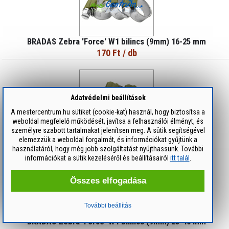
BRADAS Zebra 'Force' W1 bilincs (9mm) 16-25 mm
170 Ft
/ db
Adatvédelmi beállítások
A mestercentrum.hu sütiket (cookie-kat) használ, hogy biztosítsa a
weboldal megfelelő működését, javítsa a felhasználói élményt, és
személyre szabott tartalmakat jelenítsen meg. A sütik segítségével
BRADAS Zebra 'Force' W1 bilincs (9mm) 20-32 mm
elemezzük a weboldal forgalmát, és információkat gyűjtünk a
200 Ft
/ db
használatáról, hogy még jobb szolgáltatást nyújthassunk. További
információkat a sütik kezeléséről és beállításairól
itt talál
.
Összes elfogadása
További beállítás
BRADAS Zebra 'Force' W1 bilincs (9mm) 25-40 mm