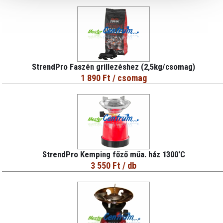
StrendPro Faszén grillezéshez (2,5kg/csomag)
1 890 Ft
/ csomag
StrendPro Kemping főző műa. ház 1300'C
3 550 Ft
/ db