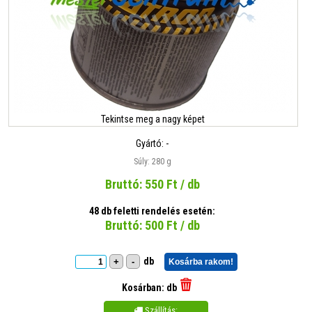
Tekintse meg a nagy képet
Gyártó:
-
Súly: 280 g
Bruttó:
550
Ft / db
48 db feletti rendelés esetén:
Bruttó:
500
Ft / db
db
+
-
Kosárba rakom!
Kosárban:
db
Szállítás:
