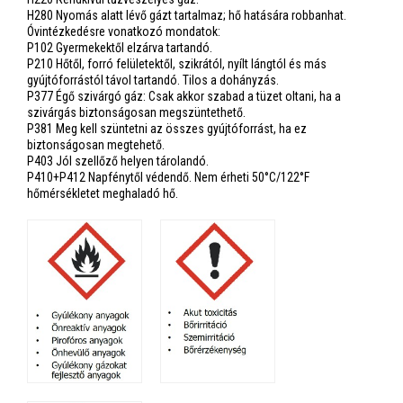
H280 Nyomás alatt lévő gázt tartalmaz; hő hatására robbanhat.
Óvintézkedésre vonatkozó mondatok:
P102 Gyermekektől elzárva tartandó.
P210 Hőtől, forró felületektől, szikrától, nyílt lángtól és más
gyújtóforrástól távol tartandó. Tilos a dohányzás.
P377 Égő szivárgó gáz: Csak akkor szabad a tüzet oltani, ha a
szivárgás biztonságosan megszüntethető.
P381 Meg kell szüntetni az összes gyújtóforrást, ha ez
biztonságosan megtehető.
P403 Jól szellőző helyen tárolandó.
P410+P412 Napfénytől védendő. Nem érheti 50°C/122°F
hőmérsékletet meghaladó hő.