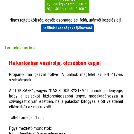
0,1 - 20 kg között 1 800 Ft
20,1 - 40 kg között 3 100 Ft
Nincs rejtett költség, egyéb csomagolási felár, utánvét kezelés díj!
Szállítási költségek tájékoztató
Termékismertető
Ha kartonban vásárolja, olcsóbban kapja!
Propán-Bután gázzal töltve. A palack megfelel az EN 417-es
szabványnak.
A "TOP SAFE" , vagyis "GAS BLOCK SYSTEM" technológia lényege,
hogy a palackot biztonságosabbá tegye, megakadályozza a
szivárgást olyan esetben, ha a palackot kifogyás elõtt véletlenül
eltávolítják az eszközbõl.
Töltet tömege : 190 g
Figyelmeztető mondatok:
H220 Rendkívül tűzveszélyes gáz.