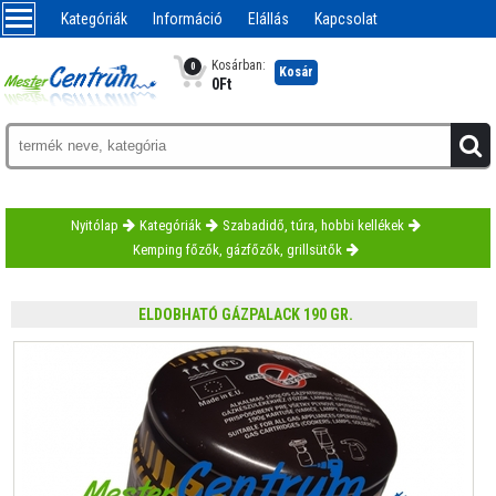
Kategóriák
Információ
Elállás
Kapcsolat
Kosárban:
0
Kosár
0
Ft
Nyitólap
Kategóriák
Szabadidő, túra, hobbi kellékek
Kemping főzők, gázfőzők, grillsütők
ELDOBHATÓ GÁZPALACK 190 GR.