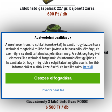
Eldobható gázpalack 227 gr. bajonett záras
690 Ft
/ db
Adatvédelmi beállítások
A mestercentrum.hu sütiket (cookie-kat) használ, hogy biztosítsa a
weboldal megfelelő működését, javítsa a felhasználói élményt, és
FIELDMANN Hordozható faszenes grillsütő termotáskával
személyre szabott tartalmakat jelenítsen meg. A sütik segítségével
#FZG1003
elemezzük a weboldal forgalmát, és információkat gyűjtünk a
használatáról, hogy még jobb szolgáltatást nyújthassunk. További
7 150 Ft
/ db
információkat a sütik kezeléséről és beállításairól
itt talál
.
Összes elfogadása
További beállítás
Gázzsámoly 3 lábú öntöttvas FO003
6 500 Ft
/ db