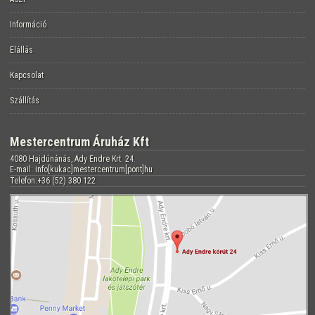
Információ
Elállás
Kapcsolat
Szállítás
Mestercentrum Áruház Kft
4080 Hajdúnánás, Ady Endre Krt. 24.
E-mail: info[kukac]mestercentrum[pont]hu
Telefon:+36 (52) 380 122