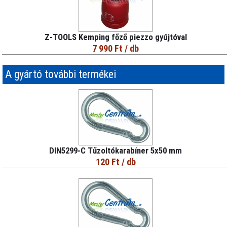
Z-TOOLS Kemping főző piezzo gyújtóval
7 990 Ft
/ db
A gyártó további termékei
DIN5299-C Tűzoltókarabíner 5x50 mm
120 Ft
/ db