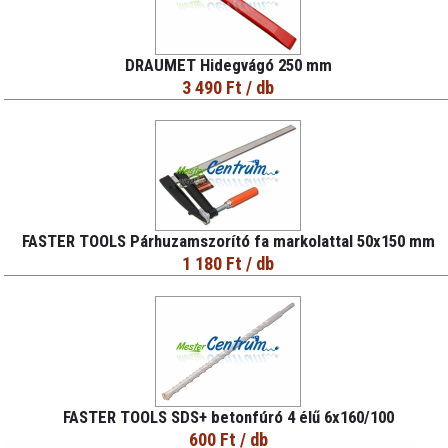
DRAUMET Hidegvágó 250 mm
3 490 Ft
/ db
FASTER TOOLS Párhuzamszorító fa markolattal 50x150 mm
1 180 Ft
/ db
FASTER TOOLS SDS+ betonfúró 4 élű 6x160/100
600 Ft
/ db