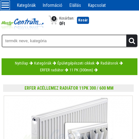
Kategóriák
Információ
Elállás
Kapcsolat
Kosárban:
0
Kosár
0
Ft
Nyitólap
Kategóriák
Épületgépészeti cikkek
Radiátorok
ERFER radiátor
11 PK (300mm)
ERFER ACÉLLEMEZ RADIÁTOR 11PK 300 / 600 MM