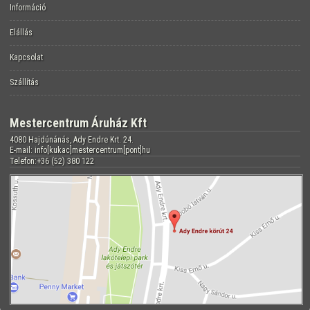
Információ
Elállás
Kapcsolat
Szállítás
Mestercentrum Áruház Kft
4080 Hajdúnánás, Ady Endre Krt. 24.
E-mail: info[kukac]mestercentrum[pont]hu
Telefon:+36 (52) 380 122