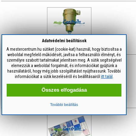
Adatvédelmi beállítások
GIACOMINI Automata légtelenítő szelep 1/2"
A mestercentrum.hu sütiket (cookie-kat) használ, hogy biztosítsa a
2 890 Ft
/ db
weboldal megfelelő működését, javítsa a felhasználói élményt, és
személyre szabott tartalmakat jelenítsen meg. A sütik segítségével
elemezzük a weboldal forgalmát, és információkat gyűjtünk a
használatáról, hogy még jobb szolgáltatást nyújthassunk. További
információkat a sütik kezeléséről és beállításairól
itt talál
.
Összes elfogadása
Lánc toldó 6 mm
200 Ft
/ db
További beállítás