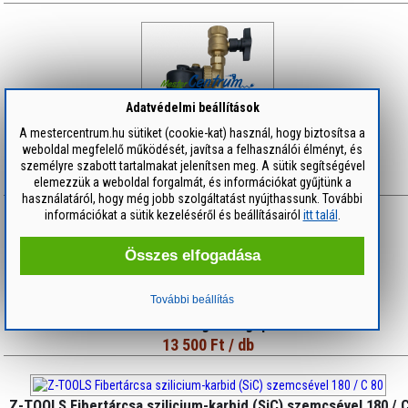
Adatvédelmi beállítások
A mestercentrum.hu sütiket (cookie-kat) használ, hogy biztosítsa a
weboldal megfelelő működését, javítsa a felhasználói élményt, és
DUNATERM Mágneses iszapleválasztó 5/4"
személyre szabott tartalmakat jelenítsen meg. A sütik segítségével
elemezzük a weboldal forgalmát, és információkat gyűjtünk a
55 990 Ft
/ db
használatáról, hogy még jobb szolgáltatást nyújthassunk. További
információkat a sütik kezeléséről és beállításairól
itt talál
.
Összes elfogadása
További beállítás
StrendPro 63B PPR Csőhegesztőgép 20-63 mm 1500W
13 500 Ft
/ db
Z-TOOLS Fibertárcsa szilicium-karbid (SiC) szemcsével 180 / 