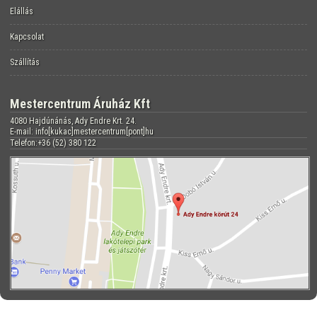
Elállás
Kapcsolat
Szállítás
Mestercentrum Áruház Kft
4080 Hajdúnánás, Ady Endre Krt. 24.
E-mail: info[kukac]mestercentrum[pont]hu
Telefon:+36 (52) 380 122