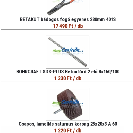
BETAKUT bádogos fogó egyenes 280mm 401S
17 490 Ft
/ db
BOHRCRAFT SDS-PLUS Betonfúró 2 élű 8x160/100
1 330 Ft
/ db
Csapos, lamellás saturnus korong 25x20x3 A 60
1 220 Ft
/ db