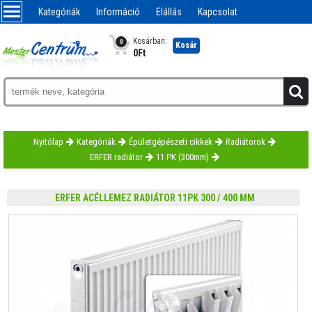
Kategóriák
Információ
Elállás
Kapcsolat
Kosárban:
0
Kosár
0
Ft
Nyitólap
Kategóriák
Épületgépészeti cikkek
Radiátorok
ERFER radiátor
11 PK (300mm)
ERFER ACÉLLEMEZ RADIÁTOR 11PK 300 / 400 MM