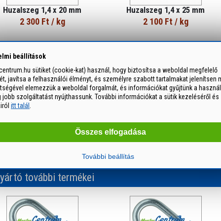
Huzalszeg 1,4 x 20 mm
Huzalszeg 1,4 x 25 mm
2 300 Ft
/ kg
2 100 Ft
/ kg
lmi beállítások
entrum.hu sütiket (cookie-kat) használ, hogy biztosítsa a weboldal megfelelő
, javítsa a felhasználói élményt, és személyre szabott tartalmakat jelenítsen 
ítségével elemezzük a weboldal forgalmát, és információkat gyűjtünk a használ
jobb szolgáltatást nyújthassunk. További információkat a sütik kezeléséről és
Huzalszeg 1,8 x 35 mm
Huzalszeg 2,0 x 40 mm
airól
itt talál
.
1 900 Ft
/ kg
1 700 Ft
/ kg
Összes elfogadása
További beállítás
yártó további termékei