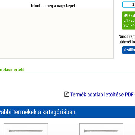
Tekintse meg a nagy képet
Száll

0,1 - 2
20,1 - 
Nincs rej
utánvét ke
Szállí
mékismertető
Termék adatlap letöltése PDF
ábbi termékek a kategóriában