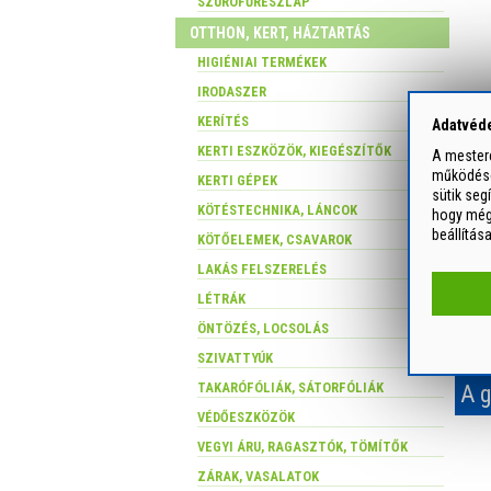
SZÚRÓFŰRÉSZLAP
OTTHON, KERT, HÁZTARTÁS
HIGIÉNIAI TERMÉKEK
IRODASZER
KERÍTÉS
Adatvéde
KERTI ESZKÖZÖK, KIEGÉSZÍTŐK
A mesterc
működését
KERTI GÉPEK
sütik seg
KÖTÉSTECHNIKA, LÁNCOK
hogy még 
beállítás
KÖTŐELEMEK, CSAVAROK
LAKÁS FELSZERELÉS
LÉTRÁK
ÖNTÖZÉS, LOCSOLÁS
SZIVATTYÚK
TAKARÓFÓLIÁK, SÁTORFÓLIÁK
A g
VÉDŐESZKÖZÖK
VEGYI ÁRU, RAGASZTÓK, TÖMÍTŐK
ZÁRAK, VASALATOK