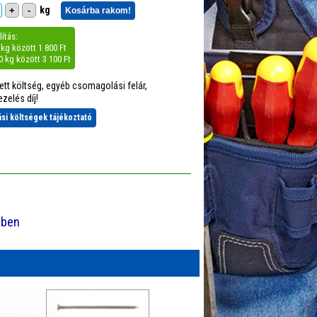
kg
+
-
Kosárba rakom!
ítás:
0 kg között 1 800 Ft
40 kg között 3 100 Ft
tett költség, egyéb csomagolási felár,
zelés díj!
tási költségek tájékoztató
-ben