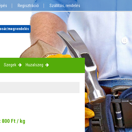
épés
Regisztráció
Szállítás, rendelés
osár
/megrendelés
Szegek
Huzalszeg
:
800
Ft / kg