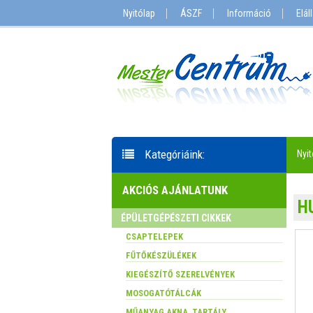
Nyitólap
ÁSZF
Információ
Elál
Kategóriáink:
Nyit
AKCIÓS AJÁNLATUNK
H
ÉPÜLETGÉPÉSZETI CIKKEK
CSAPTELEPEK
FŰTŐKÉSZÜLÉKEK
KIEGÉSZÍTŐ SZERELVÉNYEK
MOSOGATÓTÁLCÁK
MŰANYAG AKNA, TARTÁLY