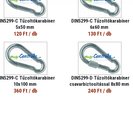
IN5299-C Tűzoltókarabíner
DIN5299-C Tűzoltókarabíner
5x50 mm
6x60 mm
120 Ft
/ db
130 Ft
/ db
IN5299-C Tűzoltókarabíner
DIN5299-D Tűzoltókarabíner
10x100 mm
csavarbiztosítással 8x80 mm
360 Ft
/ db
240 Ft
/ db