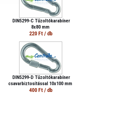
DIN5299-C Tűzoltókarabíner
8x80 mm
220 Ft
/ db
DIN5299-D Tűzoltókarabíner
csavarbiztosítással 10x100 mm
400 Ft
/ db