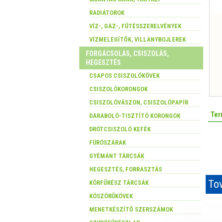
RADIÁTOROK
VÍZ-, GÁZ-, FŰTÉSSZERELVÉNYEK
VÍZMELEGÍTŐK, VILLANYBOJLEREK
FORGÁCSOLÁS, CSISZOLÁS,
HEGESZTÉS
CSAPOS CSISZOLÓKÖVEK
CSISZOLÓKORONGOK
CSISZOLÓVÁSZON, CSISZOLÓPAPÍR
Ter
DARABOLÓ-TISZTÍTÓ KORONGOK
DRÓTCSISZOLÓ KEFÉK
FÚRÓSZÁRAK
GYÉMÁNT TÁRCSÁK
HEGESZTÉS, FORRASZTÁS
Tov
KÖRFŰRÉSZ TÁRCSÁK
KÖSZÖRŰKÖVEK
MENETKÉSZÍTŐ SZERSZÁMOK