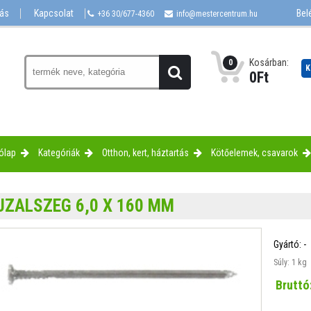
lás
Kapcsolat
Bel
+36 30/677-4360
info@mestercentrum.hu
Kosárban:
0
K
0
Ft
ólap
Kategóriák
Otthon, kert, háztartás
Kötőelemek, csavarok
UZALSZEG 6,0 X 160 MM
Gyártó:
-
Súly: 1 kg
Bruttó