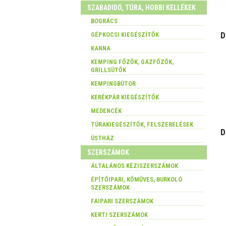
SZABADIDŐ, TÚRA, HOBBI KELLÉKEK
BOGRÁCS
D
GÉPKOCSI KIEGÉSZÍTŐK
KANNA
KEMPING FŐZŐK, GÁZFŐZŐK,
GRILLSÜTŐK
KEMPINGBÚTOR
KERÉKPÁR KIEGÉSZÍTŐK
MEDENCÉK
TÚRAKIEGÉSZÍTŐK, FELSZERELÉSEK
D
ÜSTHÁZ
SZERSZÁMOK
ÁLTALÁNOS KÉZISZERSZÁMOK
ÉPÍTŐIPARI, KŐMŰVES, BURKOLÓ
SZERSZÁMOK
FAIPARI SZERSZÁMOK
KERTI SZERSZÁMOK